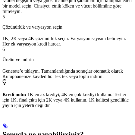
Model değişimi veya ghost mannequin şablonları için kütüphaneden
bir model seçin. Cinsiyet, etnik köken ve vücut bölümüne göre
filtreleyin.
5
Çözünürlük ve varyasyon seçin
1K, 2K veya 4K çözünürlük seçin. Varyasyon sayısını belirleyin.
Her ek varyasyon kredi harcar.
6
Üretin ve indirin
Generate’e tıklayın. Tamamlandığında sonuçlar otomatik olarak
Kütüphanenize kaydedilir. Tek tek veya toplu indirin.
Kredi notu:
1K en az krediyi, 4K en çok krediyi kullanır. Testler
için 1K, final çıktı için 2K veya 4K kullanın. 1K kalitesi genellikle
yayın için yeterli değildir.
Sonuçla ne yapabilirsiniz?