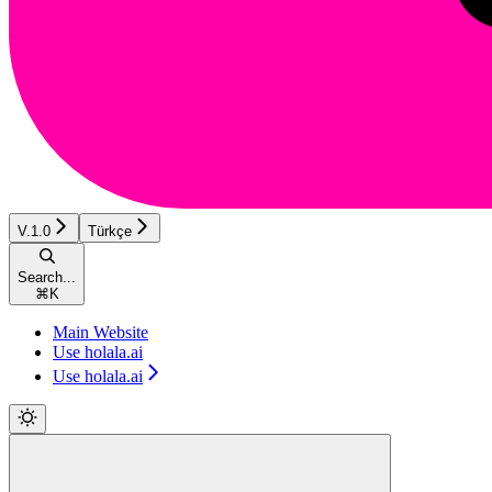
V.1.0
Türkçe
Search...
⌘
K
Main Website
Use holala.ai
Use holala.ai