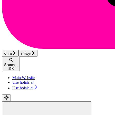
V.1.0
Türkçe
Search...
⌘
K
Main Website
Use holala.ai
Use holala.ai