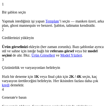
1
Bir şablon seçin
Yapmak istediğiniz işi yapan
Template
’i seçin — manken üzeri, arka
plan, ghost mannequin ve benzeri. Şablon, talimatın kendisidir.
2
Girdilerinizi yükleyin
Ürün görselinizi
ekleyin (her zaman zorunlu). Bazı şablonlar ayrıca
stil ve sahne için isteğe bağlı bir
referans görsel
veya bir
model
seçimi
de alır. Bkz.
Ürün Görselleri
ve
Model Yüzleri
.
3
Çözünürlük ve varyasyonları belirleyin
Hızlı bir deneme için
1K
veya final çıktı için
2K / 4K
seçin, kaç
varyasyon üretileceğini belirleyin. Her ikisinden fazlası daha çok
kredi
demektir.
4
Generate'e basın