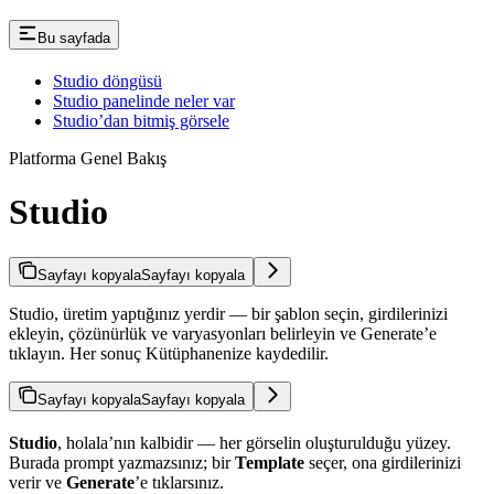
Bu sayfada
Studio döngüsü
Studio panelinde neler var
Studio’dan bitmiş görsele
Platforma Genel Bakış
Studio
Sayfayı kopyala
Sayfayı kopyala
Studio, üretim yaptığınız yerdir — bir şablon seçin, girdilerinizi
ekleyin, çözünürlük ve varyasyonları belirleyin ve Generate’e
tıklayın. Her sonuç Kütüphanenize kaydedilir.
Sayfayı kopyala
Sayfayı kopyala
Studio
, holala’nın kalbidir — her görselin oluşturulduğu yüzey.
Burada prompt yazmazsınız; bir
Template
seçer, ona girdilerinizi
verir ve
Generate
’e tıklarsınız.