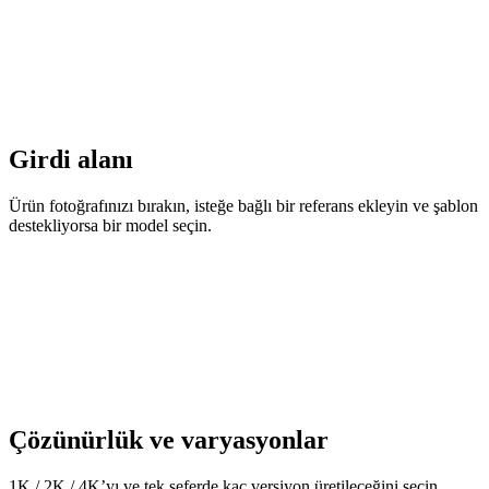
Girdi alanı
Ürün fotoğrafınızı bırakın, isteğe bağlı bir referans ekleyin ve şablon
destekliyorsa bir model seçin.
Çözünürlük ve varyasyonlar
1K / 2K / 4K’yı ve tek seferde kaç versiyon üretileceğini seçin.