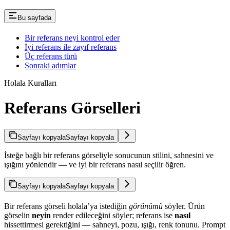
Bu sayfada
Bir referans neyi kontrol eder
İyi referans ile zayıf referans
Üç referans türü
Sonraki adımlar
Holala Kuralları
Referans Görselleri
Sayfayı kopyala
Sayfayı kopyala
İsteğe bağlı bir referans görseliyle sonucunun stilini, sahnesini ve
ışığını yönlendir — ve iyi bir referans nasıl seçilir öğren.
Sayfayı kopyala
Sayfayı kopyala
Bir referans görseli holala’ya istediğin
görünümü
söyler. Ürün
görselin
neyin
render edileceğini söyler; referans ise
nasıl
hissettirmesi gerektiğini — sahneyi, pozu, ışığı, renk tonunu. Prompt