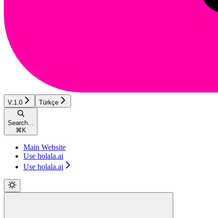
V.1.0
Türkçe
Search...
⌘
K
Main Website
Use holala.ai
Use holala.ai