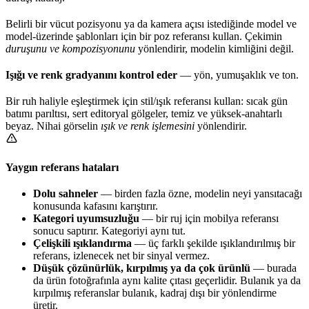
Belirli bir vücut pozisyonu ya da kamera açısı istediğinde model ve
model-üzerinde şablonları için bir poz referansı kullan. Çekimin
duruşunu ve kompozisyonunu
yönlendirir, modelin kimliğini değil.
Işığı ve renk gradyanını kontrol eder
— yön, yumuşaklık ve ton.
Bir ruh haliyle eşleştirmek için stil/ışık referansı kullan: sıcak gün
batımı parıltısı, sert editoryal gölgeler, temiz ve yüksek-anahtarlı
beyaz. Nihai görselin
ışık ve renk işlemesini
yönlendirir.
Yaygın referans hataları
Dolu sahneler
— birden fazla özne, modelin neyi yansıtacağı
konusunda kafasını karıştırır.
Kategori uyumsuzluğu
— bir ruj için mobilya referansı
sonucu saptırır. Kategoriyi aynı tut.
Çelişkili ışıklandırma
— üç farklı şekilde ışıklandırılmış bir
referans, izlenecek net bir sinyal vermez.
Düşük çözünürlük, kırpılmış ya da çok ürünlü
— burada
da ürün fotoğrafınla aynı kalite çıtası geçerlidir. Bulanık ya da
kırpılmış referanslar bulanık, kadraj dışı bir yönlendirme
üretir.