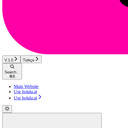
V.1.0
Türkçe
Search...
⌘
K
Main Website
Use holala.ai
Use holala.ai