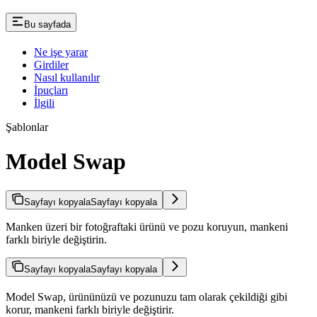
Bu sayfada
Ne işe yarar
Girdiler
Nasıl kullanılır
İpuçları
İlgili
Şablonlar
Model Swap
Sayfayı kopyala
Sayfayı kopyala
Manken üzeri bir fotoğraftaki ürünü ve pozu koruyun, mankeni
farklı biriyle değiştirin.
Sayfayı kopyala
Sayfayı kopyala
Model Swap, ürününüzü ve pozunuzu tam olarak çekildiği gibi
korur, mankeni farklı biriyle değiştirir.