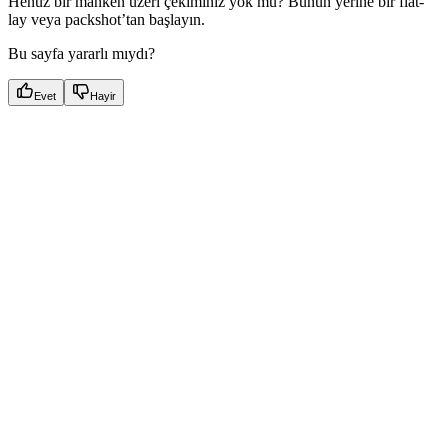
Henüz bir manken üzeri çekiminiz yok mu? Bunun yerine bir flat-
lay veya packshot’tan başlayın.
Bu sayfa yararlı mıydı?
Evet
Hayir