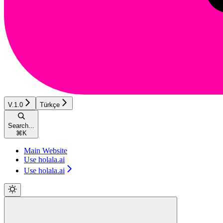
V.1.0
Türkçe
Search...
⌘
K
Main Website
Use holala.ai
Use holala.ai